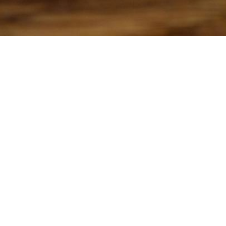
Country 
Gewerbestrasse 
4528 Zuchwil
078 305 30 99
© Copyright - Country Burger Pizza & Tacos