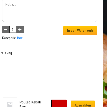
In den Warenkorb
Kategorie:
Box
hreibung
Poulet Kebab 
CHF
12.00
Auswählen
Box