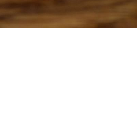
Country 
Gewerbestrasse 
4528 Zuchwil
078 305 30 99