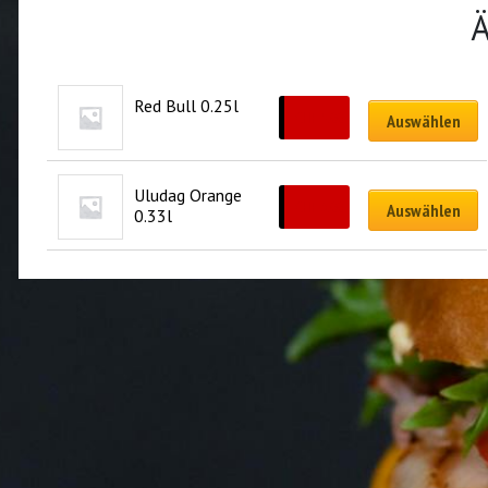
Ä
Red Bull 0.25l
CHF
5.00
Auswählen
Uludag Orange 
CHF
3.00
Auswählen
0.33l