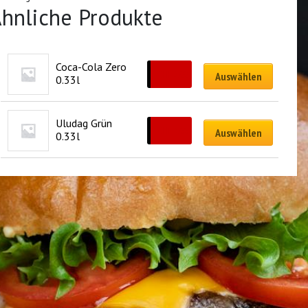
hnliche Produkte
Coca-Cola Zero 
CHF
3.00
Auswählen
0.33l
Uludag Grün 
CHF
3.00
Auswählen
0.33l