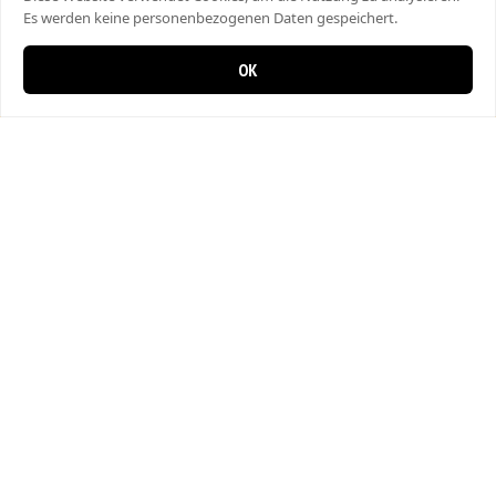
Es werden keine personenbezogenen Daten gespeichert.
OK
0 items in cart
0
Country Burger Pizza & Tacos
Gewerbestrasse 12
4528 Zuchwil
078 305 30 99
📱 Jetzt noch einfacher bestellen!
Laden Sie unsere App und profitieren Sie von schnellen
Bestellungen & exklusiven Angeboten.